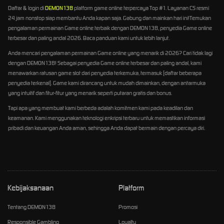
Daftar & login di
DEMON138
platform game online terpercaya Top #1. Layanan CS resmi
24 jam nonstop siap membantu Anda kapan saja. Gabung dan mainkan hari ini!Temukan
pengalaman permainan Game online terbaik dengan DEMON138, penyedia Game online
terbesar dan paling andal 2026. Baca panduan kami untuk lebih lanjut.
Anda mencari pengalaman permainan Game online yang menarik di 2026? Cari tidak lagi
dengan DEMON138! Sebagai penyedia Game online terbesar dan paling andal, kami
menawarkan ratusan game slot dari penyedia terkemuka, termasuk [daftar beberapa
penyedia terkenal]. Game kami dirancang untuk mudah dimainkan, dengan antarmuka
yang intuitif dan fitur-fitur yang menarik seperti putaran gratis dan bonus.
Tapi apa yang membuat kami berbeda adalah komitmen kami pada keadilan dan
keamanan. Kami menggunakan teknologi enkripsi terbaru untuk memastikan informasi
pribadi dan keuangan Anda aman, sehingga Anda dapat bermain dengan percaya diri.
Kebijaksanaan
Platform
Tentang DEMON138
Promosi
Responsible Gambling
Loyalty