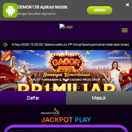
×
DEMON138 Aplikasi Mobile
UNDUH
Jangan tampilkan lagi hari ini
ampai 30-Sep-2026 15.00.00. Selama waktu ini, PP Virtual Sports permainan tidak akan tersed
Daftar
Masuk
JACKPOT
PLAY